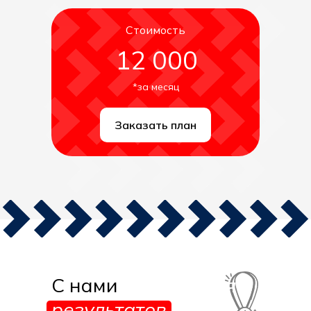
Стоимость
12 000
*за месяц
Заказать план
С нами
добиваются
результатов