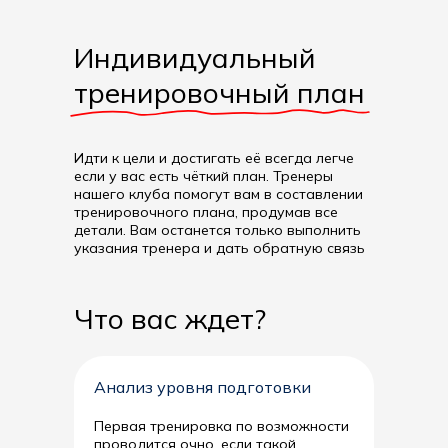
Индивидуальные
Тренировки в паре
Индивидуальный
тренировки
тренировочный план
Благодаря совместным тренировкам
появляются общие интересы и стремления.
Отходят на второй план неурядицы и
Мы для вас составим индивидуальную
недоразумения. Если упражнение дается с
Идти к цели и достигать её всегда легче
программу, которая подходит именно вам.
трудом, близкий человек станет опорой не
если у вас есть чёткий план. Тренеры
Вся тренировка будет проходить с учетом
только в переносном, но и в прямом
нашего клуба помогут вам в составлении
ваших пожеланий, особенностей и
смысле, а легкое общение подбодрит и
тренировочного плана, продумав все
физических возможностей
добавит сил
детали. Вам останется только выполнить
указания тренера и дать обратную связь
Взрослые
Два человека
Что вас ждет?
60 минут
Разовая тренировка:
- 90 минут — 5 000
6 000
- 60 минут — 4 500
Анализ уровня подготовки
Купить
Первая тренировка по возможности
проводится очно, если такой