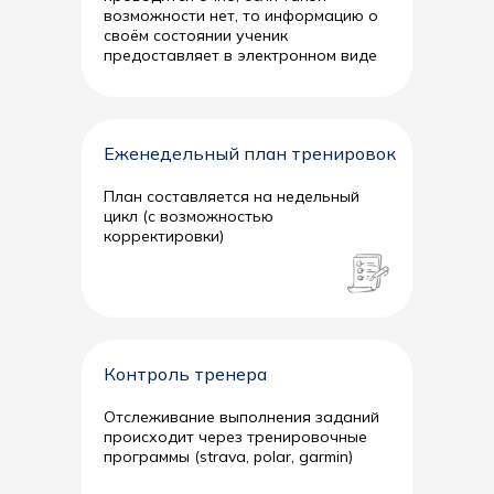
возможности нет, то информацию о
своём состоянии ученик
предоставляет в электронном виде
Два человека
Купить
90 минут
7 000
Еженедельный план тренировок
План составляется на недельный
Дети
Купить
цикл (с возможностью
корректировки)
Разовая тренировка:
- 90 минут — 4 000
- 60 минут — 3 500
Контроль тренера
Отслеживание выполнения заданий
происходит через тренировочные
Купить
программы (strava, polar, garmin)