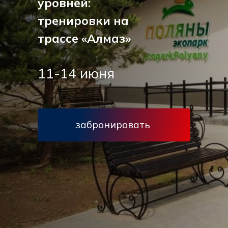
уровней:
тренировки на
трассе «Алмаз»
11-14 июня
забронировать