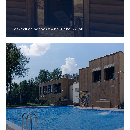
Совместное барбекю + баня с веничком