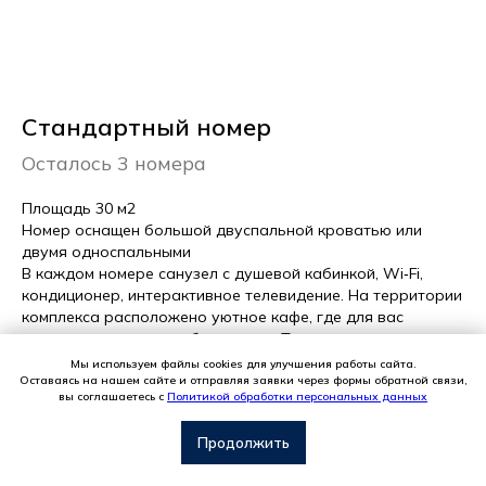
Стандартный номер
Осталось 3 номера
Площадь 30 м2
Номер оснащен большой двуспальной кроватью или
двумя односпальными
В каждом номере санузел с душевой кабинкой, Wi‑Fi,
кондиционер, интерактивное телевидение. На территории
комплекса расположено уютное кафе, где для вас
приготовят завтрак, обед и ужин. Также в коттедже есть
мини-холодильник и чайный набор.
Мы используем файлы cookies для улучшения работы сайта.
Оставаясь на нашем сайте и отправляя заявки через формы обратной связи,
вы соглашаетесь с
Политикой обработки персональных данных
Стоимость - 27 000 руб указана за номер без завтрака и
не меняется при одноместном или двухместном
С
вязаться с нами
Продолжить
размещении.